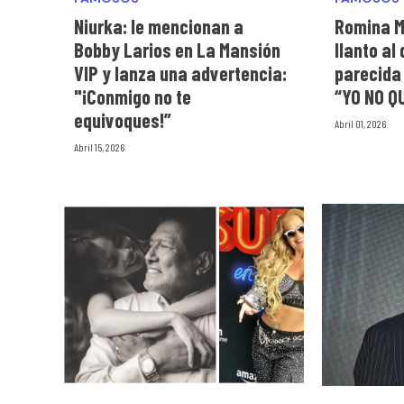
Niurka: le mencionan a
Romina M
Bobby Larios en La Mansión
llanto al
VIP y lanza una advertencia:
parecida
"¡Conmigo no te
“YO NO Q
equivoques!”
Abril 01, 2026
Abril 15, 2026