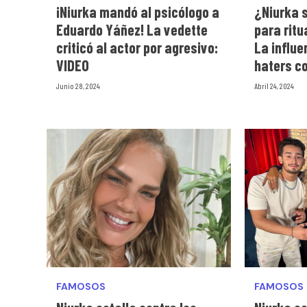
¡Niurka mandó al psicólogo a
¿Niurka s
Eduardo Yáñez! La vedette
para ritu
criticó al actor por agresivo:
La influ
VIDEO
haters c
Junio 28, 2024
Abril 24, 2024
FAMOSOS
FAMOSOS