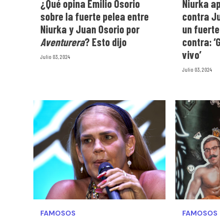
¿Qué opina Emilio Osorio
Niurka a
sobre la fuerte pelea entre
contra J
Niurka y Juan Osorio por
un fuert
Aventurera
? Esto dijo
contra: ‘
vivo’
Julio 03, 2024
Julio 03, 2024
FAMOSOS
FAMOSOS