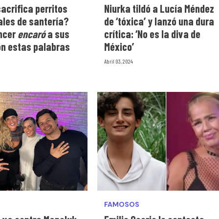
acrifica perritos
Niurka tildó a Lucía Méndez
ales de santería?
de ‘tóxica’ y lanzó una dura
encer
encaró
a sus
crítica: ‘No es la diva de
on estas palabras
México’
Abril 03, 2024
FAMOSOS