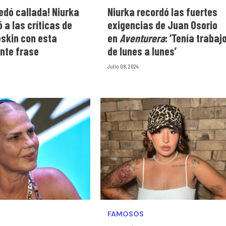
edó callada! Niurka
Niurka recordó las fuertes
 a las críticas de
exigencias de Juan Osorio
eskin con esta
en
Aventurera
: ‘Tenía trabaj
nte frase
de lunes a lunes’
Julio 08, 2024
FAMOSOS