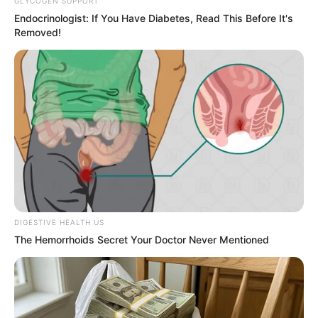
The Hemorrhoids Secret Your Doctor
Never Mentioned
DIGESTIVE HEALTH US
Guatemala Dental