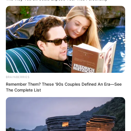
BRAINBERRIES
Sensational Seductress: Demi Moore's
Most Scandalous Performances
BRAINBERRIES
Remember Them? These '90s Couples
Defined An Era—See The Complete List
BRAINBERRIES