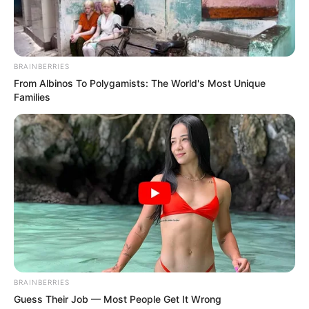
Guess Their Job — Most People Get It
Wrong
BRAINBERRIES