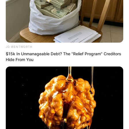
$15k In Unmanageable Debt? The "Relief
Program" Creditors Hide From You
JG WENTWORTH
How To Get An Erection Even After 60!
MEDVI