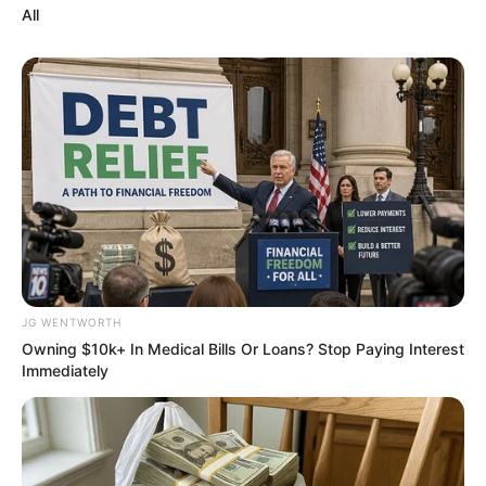
4x Stronger Than Viagra! This To Perform
Better
MEDVI