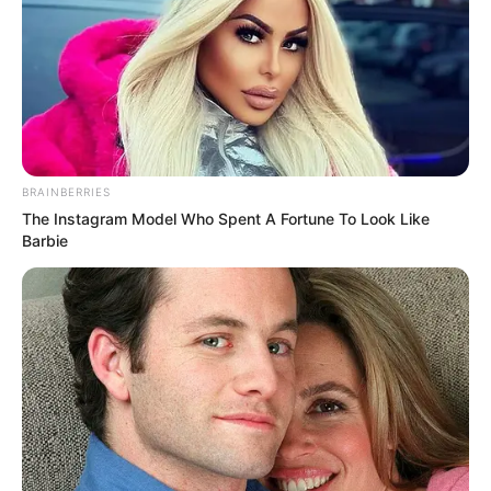
LA TRAICIÓN Y LA MENTIRA”
Laura Zapata tiene BLOQUEADA a
Thalía y se burla de Yolanda
Andrade: “se está quedando sin ojo”