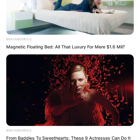
MEDVI
Colorado Elk's Surprising Response After
Being Freed From Tire
BUZZ DAY
This New Will Give You An Erection After
+45
MEDVI