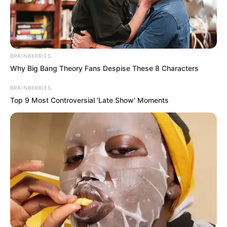
Entérate de más en TVyNovelas
Twitter
,
Facebook
,
Instagram
y
Youtube
.
Twitter
Pinterest
Tumblr
Copy
Redacción
HOY EN TVYN