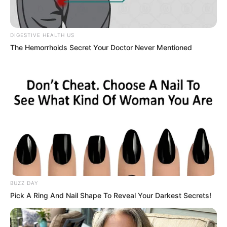
Neuropathy Has Been Linked To A
Common Habit. Do You Do It?
NERVE FLOW
The Hemorrhoids Secret Your Doctor
Never Mentioned
DIGESTIVE HEALTH US