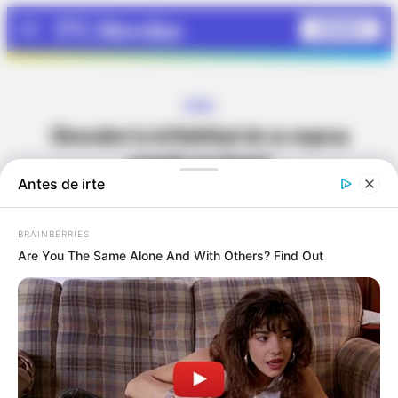
SUSCRÍBETE
Menú
VIRAL
¡Descubre la infidelidad de su esposa
usando un drone!
Septiembre 23, 2018 •
Redacción
Twitter
Pinterest
Tumblr
Copy