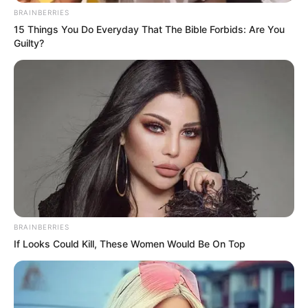
Germán Ortega TERMINA ESTAFADO
al comprar una cocina, perdió más
de 200 mil pesos y revela modus
operandi
El hijo de Yahir exhibe que mujer LO
GRABÓ a escondidas y se dice
cansado del acoso
Gloria Trevi gana batalla a gigante
editorial
Marichelo habla por primera vez
sobre su divorcio: “lo más duro fue