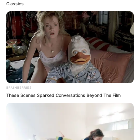
Men, You Don't Need Viagra If You Do
This Once A Day
MEDVI
This Trick Is For Men In Their 40's To
Perform Better