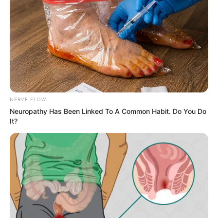
Arthrologist Begs To Stop Buying Knee
Braces - Do This Instead
FORGE BODY