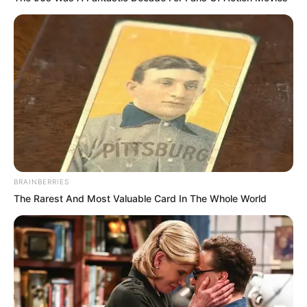
relación?.
En otra parte la joven camina arreglándose el cabello
para ver a su cita, situación que obviamente puso
furioso a su marido: ?Aquí está mejorando su
apariencia, claro, tienes que verte bonita para el tipo
con el que estás a punto de engañar a tu pareja?.
Este es la historia más triste que hemos leído de una
infidelidad, y es que usar la tecnología para espiar a
tu pareja podría traer resultados como estos,
además de lo poco ético que es.