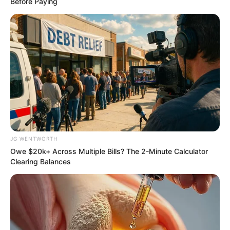
Ericka Rodríguez
FAMOSOS
‘La Granja VIP’ copia a ‘La
Casa De Los Famosos’ y DA
PISTAS para revelar a sus
granjeros
Agosto 06, 2026
Ericka Rodríguez
FAMOSOS
Galilea Montijo habla del
suplicio que vivió con su
rostro: “No se vale reírte del
dolor de alguien”
Agosto 06, 2026
Alejandro Flores