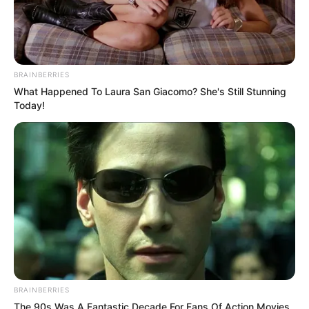
Un usuario de YouTube utilizó un drone para cachar a
su esposa en plena infidelidad
El usuario de YouTube,
Yaog
, subió un video a su
cuenta en donde aclara que cachó a su esposa en
plena infidelidad y lo hizo de la forma más rara
posible, utilizando un drone conectado a una cámara.
Según se puede ver en el clip, el microdispositivo viajó
hasta el vehículo de esta mujer sólo para captarla
con otro hombre: ?Si ven detenidamente podrán
descubrir como se destruyen más de 18 años de