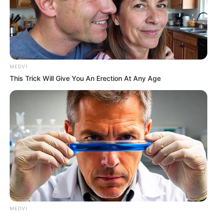
Cocina Fácil
Términos de servicio
Cosmopolitan
Eres
Esquire
Harper’s Bazaar
Tú En Línea
Vanidades
EDITORIAL TELEVISA S.A. DE C.V. TODOS LOS DERECHOS
RESERVADOS. TBG - EDITORIAL TELEVISA - NEWS
twitter
instagram
facebook
tiktok
youtube