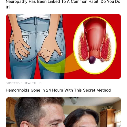
Descubre más
Revista
Famosos
App Store
Telenovelas
Zinio
Viral
Magzter
Pressreader
Editorial Televisa
Legales
Caras
Aviso de privacidad