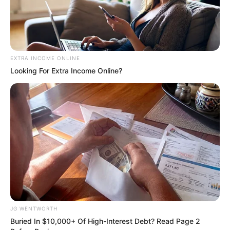
VIRAL
El mejor alpinista del mundo muere al subir una
cumbre; quería callar a sus críticos, lo atrapó
una avalancha
FAMOSOS
Sobrino de Eduardo Capetillo
NO SABE si su mamá se
su1cidó: “hay tantas
inconsistencias”
Agosto 06, 2026