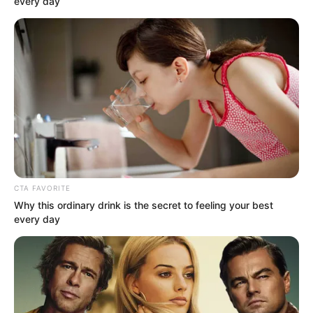
Why this ordinary drink is the secret to
feeling your best every day
CTA FAVORITE