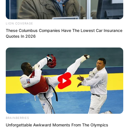
Unforgettable Awkward Moments From
The Olympics
BRAINBERRIES