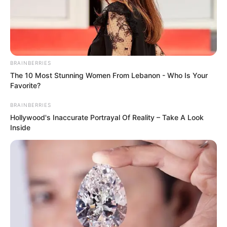
2025’s Most Impactful Celebrity Farewells
BRAINBERRIES
Hollywood's Inaccurate Portrayal Of
Reality – Take A Look Inside
BRAINBERRIES