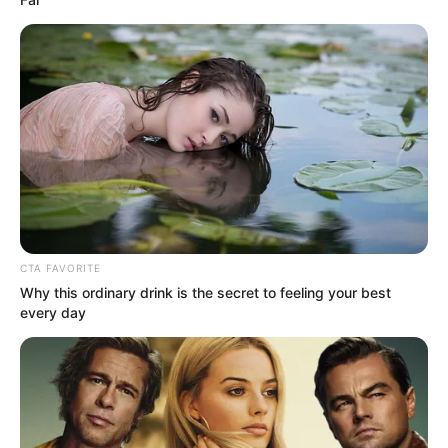
Why this ordinary drink is the secret to
feeling your best every day
CTA LOVE