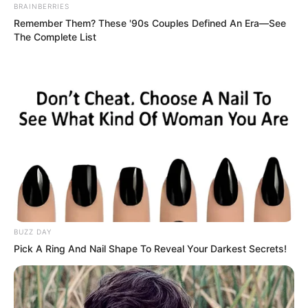
Remember These Iconic '90s Couples?
See The List That Defined A Generation
BRAINBERRIES
See How The Blue Lagoon Cast Has
Changed After 46 Years
BRAINBERRIES