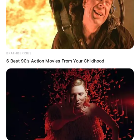
Twitter
Pinterest
Tumblr
Copy
Redacción
HOY EN TVYN