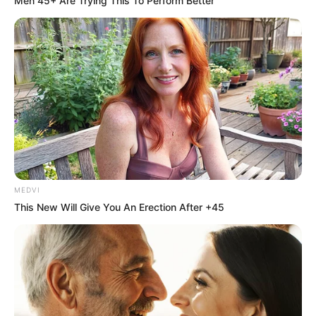
The Most Surprising Things About FIFA
World Cup 2026
BRAINBERRIES
Manicure 2026: las 7 uñas más pedidas
de este verano
VANIDADES.COM