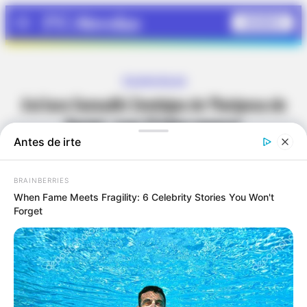
SUSCRÍBETE
Menú
TELENOVELAS
Así luce Samadhi Zendejas de ‘Mariposa de
Barrio’, ¡con 13 kilos menos!
Septiembre 23, 2018 •
Redacción
Twitter
Pinterest
Tumblr
Copy