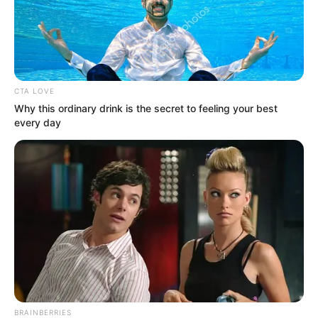
Samadhi Zendejas sorprendió a sus fans al
reaparecer con cambio de imagen y 13 kilos abajo
¿Recuerdas a Amaya Villalpando de Atrévete a
soñar? El papel fue interpretado por
Samadhi
Zendejas
, en donde lucía tímida, despreocupada por
su vestir y con algunos kilos de más.
Ocho años después de que finalizó la telenovela, y
luego de aparecer en
Mariposa de barrio
en donde
tuvo que subir
13 kilos
para darle vida a Jenni Rivera,
la joven sorprendió a sus seguidores al lucir nueva