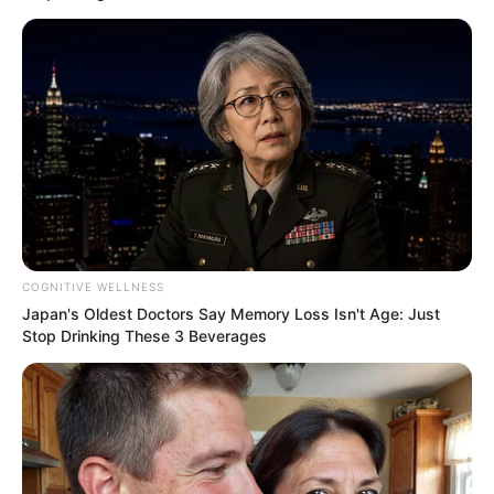
Pressreader
Editorial Televisa
Legales
Caras
Aviso de privacidad
Cocina Fácil
Términos de servicio
Cosmopolitan
Eres
Esquire
Harper’s Bazaar
Tú En Línea
Vanidades
EDITORIAL TELEVISA S.A. DE C.V. TODOS LOS DERECHOS