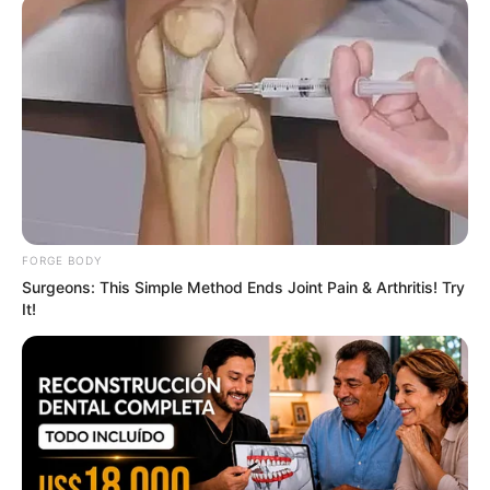
con Flor, Fede con Gema y
Moisés con Karina Torres
Agosto 08, 2026
TVyNovelas
FAMOSOS
Dulce la cantante: El último
adiós sigue pendiente y
familia espera resolución
sobre sus cenizas
Agosto 08, 2026
Nayib Canaán