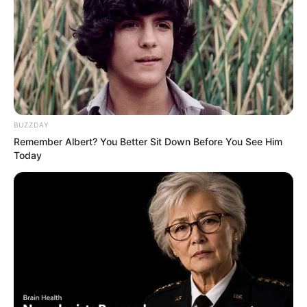
Did They Lie To Us In This Movie?
BRAINBERRIES
To Steamy To Stream? Not For The
Bridgertons! 9 Must-See Scenes
BRAINBERRIES