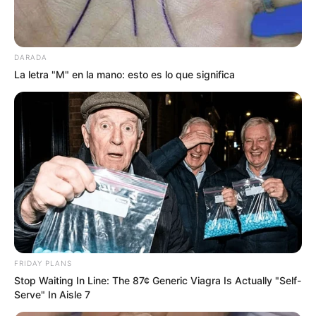
FAMOSOS
¿Qué le cantó Nodal a su
suegro Pepe Aguilar en su
fiesta de cumpleaños?
Agosto 08, 2026
Alejandro Flores
SERIES Y CINE
Luto en “Survivor": Igual que
en La Casa de los Famosos,
muere papá de una
concursante y ella decide
quedarse
Agosto 08, 2026
Alejandro Flores
FAMOSOS
¡Besos entre todos! Ese Pérez