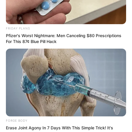
las estrellas tras su llegada a ViX este 7 de
agosto?
TELENOVELAS
Valentina Buzzurro celebra su primer
protagónico en “Te esperaba” pero advierte:
“Quiero ser humilde y real”