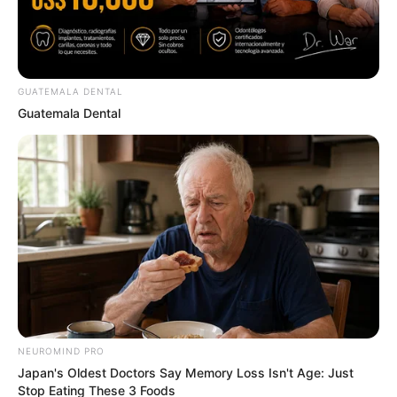
Descubre más
Revista
Famosos
App Store
Telenovelas
Zinio
Viral
Magzter