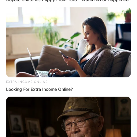
Why this ordinary drink is the secret to
feeling your best every day
CTA FAVORITE
If Looks Could Kill, These Women Would
Be On Top
BRAINBERRIES