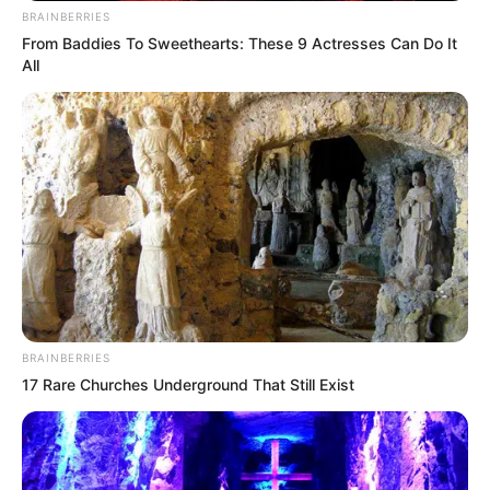
El team Laguardia se ríe (y mucho)
de la queja forma del Team Moisés;
¿por qué pelean?
La tremebunda historia del ataúd de
la mamá de Camila Sodi con final
feliz
Yahir, Masad y Laguardia descubren
que Moisés Peñaloza los engaña ¡y
ya saben para qué lo hace!
Anna Portter perdona a Gala
Montes: se hacen cariñitos y
prometen quererse siempre