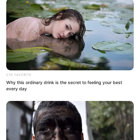
Why this ordinary drink is the secret to
feeling your best every day
CTA FAVORITE
The Rarest And Most Valuable Card In
The Whole World
BRAINBERRIES