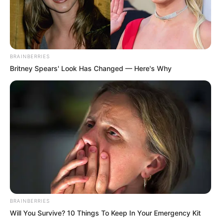
CONTENIDO PROMOCIONADO
Britney Spears' Look Has Changed —
Here's Why
BRAINBERRIES