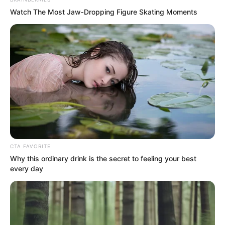
Unforgettable Awkward Moments From
The Olympics
BRAINBERRIES
Watch The Most Jaw‑Dropping Figure
Skating Moments
BRAINBERRIES