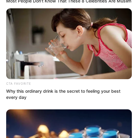
Why this ordinary drink is the secret to
feeling your best every day
CTA FAVORITE
Think Your Crush Doesn't Notice You?
Think Again
BRAINBERRIES