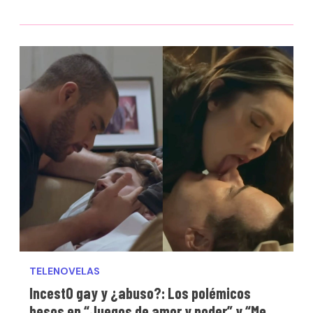
TELENOVELAS
Incest0 gay y ¿abuso?: Los polémicos
besos en “Juegos de amor y poder” y “Me