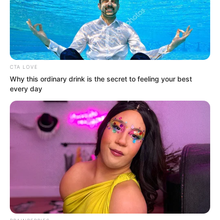
CTA LOVE
Why this ordinary drink is the secret to
feeling your best every day
CTA LOVE