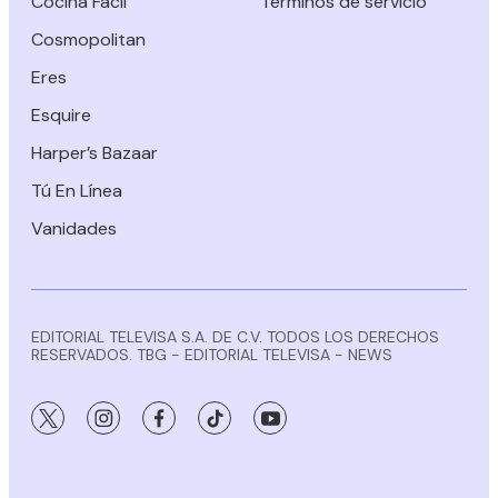
Cocina Fácil
Términos de servicio
Cosmopolitan
Eres
Esquire
Harper’s Bazaar
Tú En Línea
Vanidades
EDITORIAL TELEVISA S.A. DE C.V. TODOS LOS DERECHOS
RESERVADOS. TBG - EDITORIAL TELEVISA - NEWS
twitter
instagram
facebook
tiktok
youtube