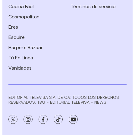
Cocina Fácil
Términos de servicio
Cosmopolitan
Eres
Esquire
Harper’s Bazaar
Tú En Línea
Vanidades
EDITORIAL TELEVISA S.A. DE C.V. TODOS LOS DERECHOS
RESERVADOS. TBG - EDITORIAL TELEVISA - NEWS
twitter
instagram
facebook
tiktok
youtube