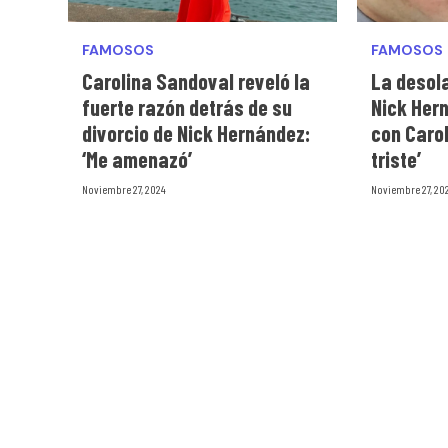
FAMOSOS
FAMOSOS
Carolina Sandoval reveló la
La desol
fuerte razón detrás de su
Nick Hern
divorcio de Nick Hernández:
con Caro
‘Me amenazó’
triste’
Noviembre 27, 2024
Noviembre 27, 20