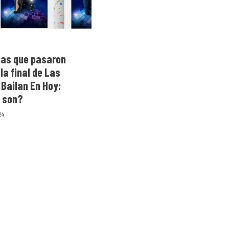
jas que pasaron
 la final de Las
 Bailan En Hoy:
 son?
24