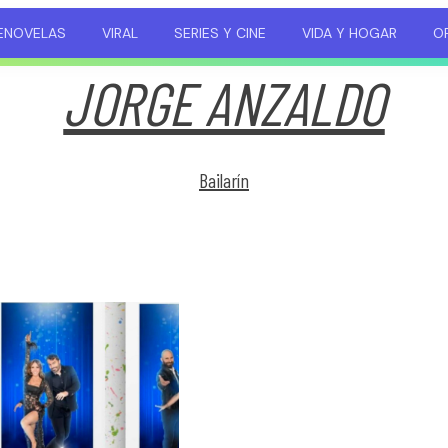
ENOVELAS
VIRAL
SERIES Y CINE
VIDA Y HOGAR
OP
JORGE ANZALDO
Bailarín