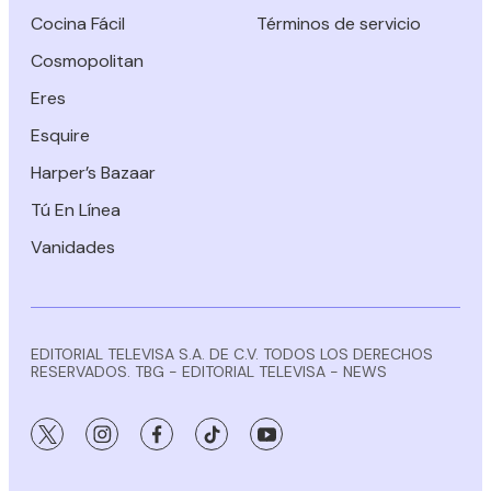
Cocina Fácil
Términos de servicio
Cosmopolitan
Eres
Esquire
Harper’s Bazaar
Tú En Línea
Vanidades
EDITORIAL TELEVISA S.A. DE C.V. TODOS LOS DERECHOS
RESERVADOS. TBG - EDITORIAL TELEVISA - NEWS
twitter
instagram
facebook
tiktok
youtube