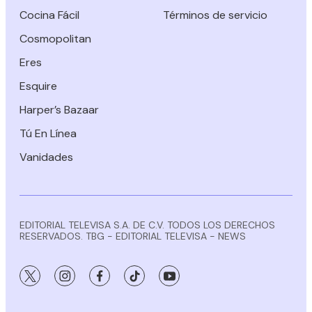
Cocina Fácil
Términos de servicio
Cosmopolitan
Eres
Esquire
Harper’s Bazaar
Tú En Línea
Vanidades
EDITORIAL TELEVISA S.A. DE C.V. TODOS LOS DERECHOS
RESERVADOS. TBG - EDITORIAL TELEVISA - NEWS
twitter
instagram
facebook
tiktok
youtube