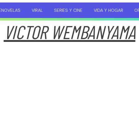
ENOVELAS
VIRAL
SERIES Y CINE
VIDA Y HOGAR
OP
VICTOR WEMBANYAMA