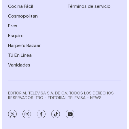
Cocina Fácil
Términos de servicio
Cosmopolitan
Eres
Esquire
Harper’s Bazaar
Tú En Línea
Vanidades
EDITORIAL TELEVISA S.A. DE C.V. TODOS LOS DERECHOS
RESERVADOS. TBG - EDITORIAL TELEVISA - NEWS
twitter
instagram
facebook
tiktok
youtube