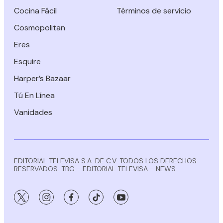
Cocina Fácil
Términos de servicio
Cosmopolitan
Eres
Esquire
Harper’s Bazaar
Tú En Línea
Vanidades
EDITORIAL TELEVISA S.A. DE C.V. TODOS LOS DERECHOS
RESERVADOS. TBG - EDITORIAL TELEVISA - NEWS
twitter
instagram
facebook
tiktok
youtube