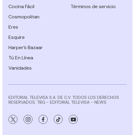
Cocina Fácil
Términos de servicio
Cosmopolitan
Eres
Esquire
Harper’s Bazaar
Tú En Línea
Vanidades
EDITORIAL TELEVISA S.A. DE C.V. TODOS LOS DERECHOS
RESERVADOS. TBG - EDITORIAL TELEVISA - NEWS
twitter
instagram
facebook
tiktok
youtube