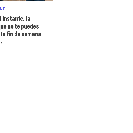
INE
l Instante, la
que no te puedes
ste fin de semana
18