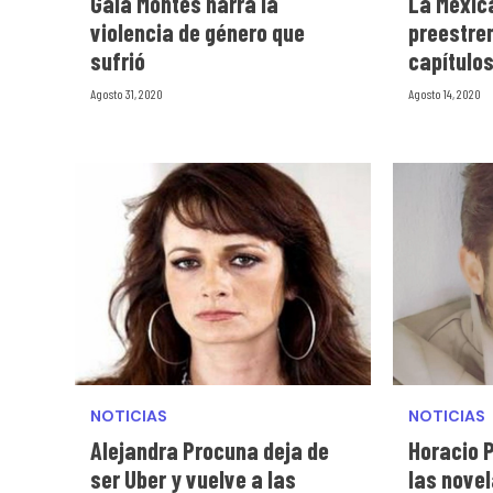
Gala Montes narra la
La Mexic
violencia de género que
preestre
sufrió
capítulo
Agosto 31, 2020
Agosto 14, 2020
NOTICIAS
NOTICIAS
Alejandra Procuna deja de
Horacio 
ser Uber y vuelve a las
las nove