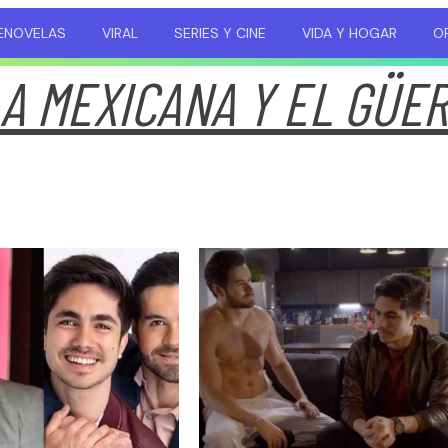
ENOVELAS
VIRAL
SERIES Y CINE
VIDA Y HOGAR
OP
A MEXICANA Y EL GÜE