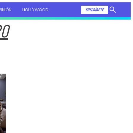
INIÓN
HOLLYWOOD
SUSCRÍBETE
Mostrar
búsqueda
RO