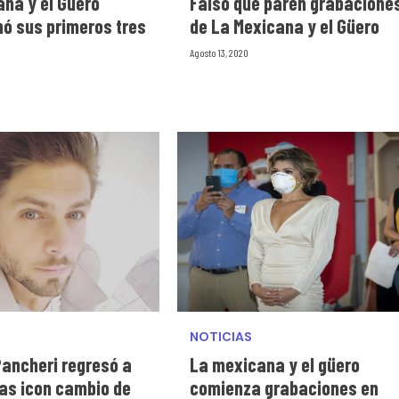
ana y el Güero
Falso que paren grabacione
nó sus primeros tres
de La Mexicana y el Güero
s
Agosto 13, 2020
NOTICIAS
Pancheri regresó a
La mexicana y el güero
las ¡con cambio de
comienza grabaciones en