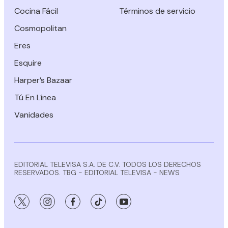
Cocina Fácil
Términos de servicio
Cosmopolitan
Eres
Esquire
Harper’s Bazaar
Tú En Línea
Vanidades
EDITORIAL TELEVISA S.A. DE C.V. TODOS LOS DERECHOS
RESERVADOS. TBG - EDITORIAL TELEVISA - NEWS
twitter
instagram
facebook
tiktok
youtube