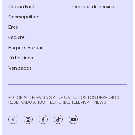
Cocina Fácil
Términos de servicio
Cosmopolitan
Eres
Esquire
Harper’s Bazaar
Tú En Línea
Vanidades
EDITORIAL TELEVISA S.A. DE C.V. TODOS LOS DERECHOS
RESERVADOS. TBG - EDITORIAL TELEVISA - NEWS
twitter
instagram
facebook
tiktok
youtube