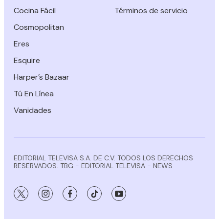
Cocina Fácil
Términos de servicio
Cosmopolitan
Eres
Esquire
Harper’s Bazaar
Tú En Línea
Vanidades
EDITORIAL TELEVISA S.A. DE C.V. TODOS LOS DERECHOS
RESERVADOS. TBG - EDITORIAL TELEVISA - NEWS
twitter
instagram
facebook
tiktok
youtube