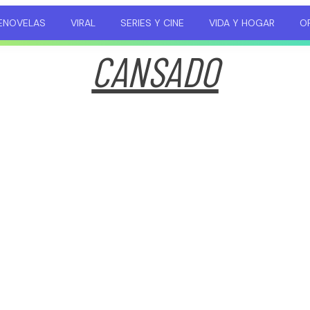
ENOVELAS
VIRAL
SERIES Y CINE
VIDA Y HOGAR
OP
CANSADO