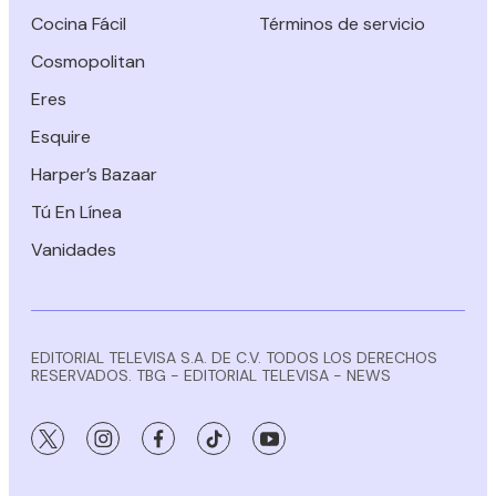
Cocina Fácil
Términos de servicio
Cosmopolitan
Eres
Esquire
Harper’s Bazaar
Tú En Línea
Vanidades
EDITORIAL TELEVISA S.A. DE C.V. TODOS LOS DERECHOS
RESERVADOS. TBG - EDITORIAL TELEVISA - NEWS
twitter
instagram
facebook
tiktok
youtube