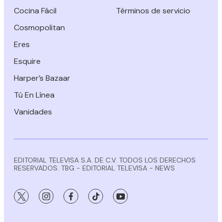
Cocina Fácil
Términos de servicio
Cosmopolitan
Eres
Esquire
Harper’s Bazaar
Tú En Línea
Vanidades
EDITORIAL TELEVISA S.A. DE C.V. TODOS LOS DERECHOS
RESERVADOS. TBG - EDITORIAL TELEVISA - NEWS
twitter
instagram
facebook
tiktok
youtube