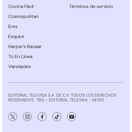
Cocina Fácil
Términos de servicio
Cosmopolitan
Eres
Esquire
Harper’s Bazaar
Tú En Línea
Vanidades
EDITORIAL TELEVISA S.A. DE C.V. TODOS LOS DERECHOS
RESERVADOS. TBG - EDITORIAL TELEVISA - NEWS
twitter
instagram
facebook
tiktok
youtube