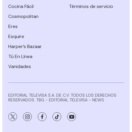
Cocina Fácil
Términos de servicio
Cosmopolitan
Eres
Esquire
Harper’s Bazaar
Tú En Línea
Vanidades
EDITORIAL TELEVISA S.A. DE C.V. TODOS LOS DERECHOS
RESERVADOS. TBG - EDITORIAL TELEVISA - NEWS
twitter
instagram
facebook
tiktok
youtube